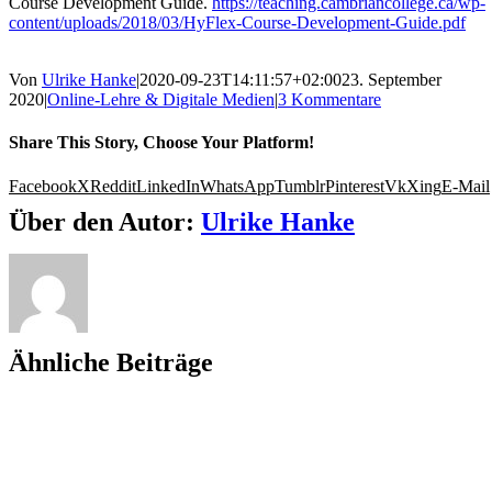
Course Development Guide.
https://teaching.cambriancollege.ca/wp-
content/uploads/2018/03/HyFlex-Course-Development-Guide.pdf
Von
Ulrike Hanke
|
2020-09-23T14:11:57+02:00
23. September
2020
|
Online-Lehre & Digitale Medien
|
3 Kommentare
Share This Story, Choose Your Platform!
Facebook
X
Reddit
LinkedIn
WhatsApp
Tumblr
Pinterest
Vk
Xing
E-Mail
Über den Autor:
Ulrike Hanke
Ähnliche Beiträge