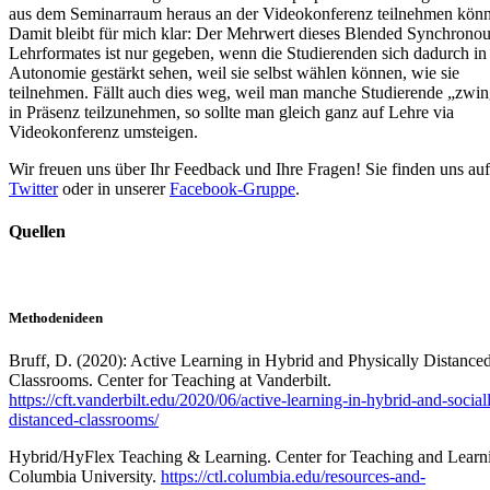
aus dem Seminarraum heraus an der Videokonferenz teilnehmen kön
Damit bleibt für mich klar: Der Mehrwert dieses Blended Synchronou
Lehrformates ist nur gegeben, wenn die Studierenden sich dadurch in 
Autonomie gestärkt sehen, weil sie selbst wählen können, wie sie
teilnehmen. Fällt auch dies weg, weil man manche Studierende „zwin
in Präsenz teilzunehmen, so sollte man gleich ganz auf Lehre via
Videokonferenz umsteigen.
Wir freuen uns über Ihr Feedback und Ihre Fragen! Sie finden uns auf
Twitter
oder in unserer
Facebook-Gruppe
.
Quellen
Methodenideen
Bruff, D. (2020): Active Learning in Hybrid and Physically Distance
Classrooms. Center for Teaching at Vanderbilt.
https://cft.vanderbilt.edu/2020/06/active-learning-in-hybrid-and-social
distanced-classrooms/
Hybrid/HyFlex Teaching & Learning. Center for Teaching and Learni
Columbia University.
https://ctl.columbia.edu/resources-and-