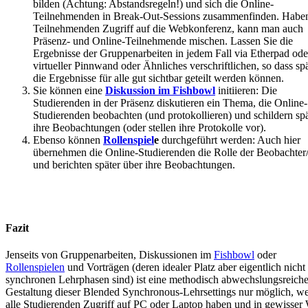
bilden (Achtung: Abstandsregeln!) und sich die Online-
Teilnehmenden in Break-Out-Sessions zusammenfinden. Haben
Teilnehmenden Zugriff auf die Webkonferenz, kann man auch
Präsenz- und Online-Teilnehmende mischen. Lassen Sie die
Ergebnisse der Gruppenarbeiten in jedem Fall via Etherpad ode
virtueller Pinnwand oder Ähnliches verschriftlichen, so dass sp
die Ergebnisse für alle gut sichtbar geteilt werden können.
Sie können eine
Diskussion im Fishbowl
initiieren: Die
Studierenden in der Präsenz diskutieren ein Thema, die Online-
Studierenden beobachten (und protokollieren) und schildern spä
ihre Beobachtungen (oder stellen ihre Protokolle vor).
Ebenso können
Rollenspiel
e
durchgeführt werden: Auch hier
übernehmen die Online-Studierenden die Rolle der Beobachter
und berichten später über ihre Beobachtungen.
Fazit
Jenseits von Gruppenarbeiten, Diskussionen im
Fishbowl
oder
Rollenspielen
und Vorträgen (deren idealer Platz aber eigentlich nicht
synchronen Lehrphasen sind) ist eine methodisch abwechslungsreich
Gestaltung dieser Blended Synchronous-Lehrsettings nur möglich, w
alle Studierenden Zugriff auf PC oder Laptop haben und in gewisser