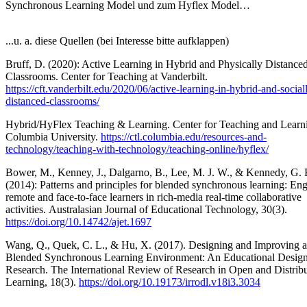
Synchronous Learning Model und zum Hyflex Model…
...u. a. diese Quellen (bei Interesse bitte aufklappen)
Bruff, D. (2020): Active Learning in Hybrid and Physically Distance
Classrooms. Center for Teaching at Vanderbilt.
https://cft.vanderbilt.edu/2020/06/active-learning-in-hybrid-and-social
distanced-classrooms/
Hybrid/HyFlex Teaching & Learning. Center for Teaching and Learni
Columbia University.
https://ctl.columbia.edu/resources-and-
technology/teaching-with-technology/teaching-online/hyflex/
Bower, M., Kenney, J., Dalgarno, B., Lee, M. J. W., & Kennedy, G. 
(2014): Patterns and principles for blended synchronous learning: En
remote and face-to-face learners in rich-media real-time collaborative
activities. Australasian Journal of Educational Technology, 30(3).
https://doi.org/10.14742/ajet.1697
Wang, Q., Quek, C. L., & Hu, X. (2017). Designing and Improving a
Blended Synchronous Learning Environment: An Educational Desig
Research. The International Review of Research in Open and Distrib
Learning, 18(3).
https://doi.org/10.19173/irrodl.v18i3.3034