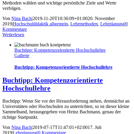
Methoden wählen und wichtige persönliche Ziele und Werte
verfolgen.
Von
Nina Bach
|
2019-11-20T10:36:09+01:00
20. November
2019
|
Hochschuldidaktik allgemein
,
Lehrmethoden
,
Lehrplanung
|
0
Kommentare
Weiterlesen
Buchtipp: Kompetenzorientierte Hochschullehre
Gallerie
Buchtipp: Kompetenzorientierte Hochschullehre
Buchtipp: Kompetenzorientierte
Hochschullehre
Buchtipp: Wenn Sie vor der Herausforderung stehen, demnächst an
Universitäten oder Hochschulen zu unterrichten, so ist dieser kleine
Sammelband, herausgegeben von Heinz Bachmann, genau der
richtige Startpunkt.
Von
Nina Bach
|
2019-07-17T11:47:01+02:00
17. Juli
2019
|
Lehrplanung
|
0 Kommentare