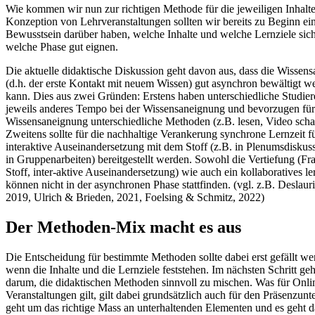
Wie kommen wir nun zur richtigen Methode für die jeweiligen Inhalte
Konzeption von Lehrveranstaltungen sollten wir bereits zu Beginn ei
Bewusstsein darüber haben, welche Inhalte und welche Lernziele sich
welche Phase gut eignen.
Die aktuelle didaktische Diskussion geht davon aus, dass die Wissen
(d.h. der erste Kontakt mit neuem Wissen) gut asynchron bewältigt w
kann. Dies aus zwei Gründen: Erstens haben unterschiedliche Studier
jeweils anderes Tempo bei der Wissensaneignung und bevorzugen für
Wissensaneignung unterschiedliche Methoden (z.B. lesen, Video scha
Zweitens sollte für die nachhaltige Verankerung synchrone Lernzeit fü
interaktive Auseinandersetzung mit dem Stoff (z.B. in Plenumsdiskus
in Gruppenarbeiten) bereitgestellt werden. Sowohl die Vertiefung (F
Stoff, inter-aktive Auseinandersetzung) wie auch ein kollaboratives le
können nicht in der asynchronen Phase stattfinden. (vgl. z.B. Deslaurie
2019, Ulrich & Brieden, 2021, Foelsing & Schmitz, 2022)
Der Methoden-Mix macht es aus
Die Entscheidung für bestimmte Methoden sollte dabei erst gefällt we
wenn die Inhalte und die Lernziele feststehen. Im nächsten Schritt geh
darum, die didaktischen Methoden sinnvoll zu mischen. Was für Onli
Veranstaltungen gilt, gilt dabei grundsätzlich auch für den Präsenzunte
geht um das richtige Mass an unterhaltenden Elementen und es geht 