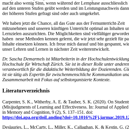
macht also wenig Sinn, wenn während der Lernphase ausschliesslich 
auf den unteren Stufen geübt werden und im Leistungsnachweis dann
der höheren Stufen gefragt sind oder auch umgekehrt.
Wir haben jetzt die Chance, all das Gute aus der Fernunterricht-Zeit
mitzunehmen und unseren künftigen Unterricht optimal an Inhalten u
Lernzielen auszurichten. Die Möglichkeiten sind vielfältiger geworde
haben neue Methoden kennen gelernt, die wir jetzt sehr gezielt für p
Inhalte einsetzen können. Ich freue mich darauf und bin gespannt, wie
unser Lehren und Lernen in nächster Zeit weiterentwickelt.
Dr. Sascha Demarmels ist Mitarbeiterin in der Hochschulentwicklu
Hochschule für Wirtschaft Zürich. Sie ist in dieser Rolle unter andere
verantwortlich für die didaktische Weiterbildung der Dozierenden. Gle
ist sie tätig als Expertin für zwischenmenschliche Kommunikation un
Zusammenarbeit mit Fokus auf selbstorganisierte Kontexte.
Literaturverzeichnis
Carpenter, S. K., Witherby, A. E. & Tauber, S. K. (2020). On Student
(Mis)judgments of Learning and Effectiveness. In: Journal of Applie
in Memory and Cognition, 9 (2), S. 137–151. doi:
https://doi.apa.org/doiLanding?doi=10.1016%2Fj.jarmac.2019.1
Deslauries, L., McCarty, L., Miller, K., Callaghan, K. & Kestin, G. (