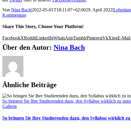
Von
Nina Bach
|
2022-05-01T18:11:07+02:00
29. April 2022
|
Lehrplan
Kommentare
Share This Story, Choose Your Platform!
Facebook
X
Reddit
LinkedIn
WhatsApp
Tumblr
Pinterest
Vk
Xing
E-Mail
Über den Autor:
Nina Bach
Ähnliche Beiträge
So bringen Sie Ihre Studierenden dazu, den Syllabus wirklich zu nut
Gallerie
So bringen Sie Ihre Studierenden dazu, den Syllabus wirklich zu