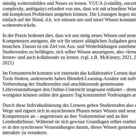
ständig weiterzubilden und Neues zu lernen. VUCA (volatility, uncert
complexity, ambiguity) erfordert von uns, dass wir mit schnellem Wa
mit komplexen Problemen umgehen können. Die Lösungen liegen ni
einfach auf der Hand, d.h. wir müssen uns und unser Wissen konstant
weiterentwickeln.
In der Praxis bedeutet dies, dass wir uns stetig neues Wissen und neue
Kompetenzen aneignen, die wir für unsere alltäglichen Aufgaben ger
brauchen. Darum ist ein Ziel von Aus- und Weiterbildungen zunehme
Studierenden zu befähigen, sich selber Wissen anzueignen, also «lern
lernen» und auch kollaborativ zu lernen. (vgl. z.B. McKinsey, 2021, D
2021)
Im Fernunterricht konnten wir einerseits das kollaborative Lernen durc
Tools fördern, andererseits haben Blended-Learning-Ansätze mit indiv
Vorbereitung der Studierenden und anschliessende gemeinsame
Lehrveranstaltungen den Online-Unterricht insgesamt entlastet – denn
wenigsten können online den ganzen Tag konzentriert Vorlesungen a
Durch diese Individualisierung des Lernens gehen Studierenden also 
Wege und eignen sich in asynchronen Phasen neues Wissen und neue
Kompetenzen an – angemessen an ihre Vorkenntnisse und an ihre
Lernbedürfnisse. Während sie sich gewisse Grundlagen selber erarbei
es in den synchronen Veranstaltungen darum, dieses Wissen gemeins
interaktiv zu verankern.