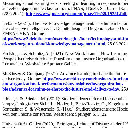
Measuring actual learning versus feeling of learning in response to be
actively engaged in the classroom. In: PNAS, 116/39, S. 19251–1925
(28.6.2021):
https://www.pnas.org/content/pnas/116/39/19251.full
Deloitte (2021). The new knowledge management. The human factor 
the collective intelligence. In: Deloitte Insights. Diegem: Deloitte Uni
EMEA CVBA. Online:
https://www2.deloitte.com/us/en/insights/focus/technology-and-th
of-work/organizational-knowledge-management.html
, 25.03.2021
Foelsing, J. & Schmitz, A. (2021). New Work braucht New Learning
Perspektivenreise durch die Transformation unserer Organisations- u
Lernwelten. Wiesbaden: Springer Gabler.
McKinsey & Company (2021). Advance learning to shape the future 
deliver today. Online:
https://www.mckinsey.com/business-function
and-organizational-performance/our-insights/the-organization-
blog/advance-learning-to-shape-the-future-and-deliver-today
, 25
Ulrich, I. & Brieden. M. (2021): Studierendenzentrierte Hochschulleh
lernpsychologischer Sicht. In: Noller, J., Beitz-Radzio, C., Kugelman
Sontheimer, S. & Westerholz, S. (Hgg.). Studierendenzentrierte Hoch
Von der Theorie zur Praxis. Wiesbaden: Springer, S. 3–22.
Universität St. Gallen (2020). Befragung Lehre auf Distanz an der 