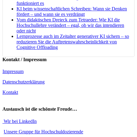
funktioniert es
KI beim wissenschaftlichen Schreiben: Wann sie Denken
fördert – und wann sie es verdrängt
Vom didaktischen Dreieck zum Tetraeder: Wie KI die
Hochschullehre verändert – egal, ob wir das intendieren
oder nicht
Lernprozesse auch im Zeitalter generativer KI sichern – so
reduzieren Sie die Auftretenswahrscheinlichkeit von
Cognitive Offloading
Kontakt / Impressum
Impressum
Datenschutzerklärung
Kontakt
Austausch ist die schönste Freude…
Wir bei LinkedIn
Unsere Gruppe für Hochschuldozierende