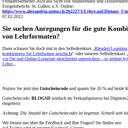
Frühjahrssemester 2020 aus Sicht von Studierenden und Dozierenden
Ereignisbericht. St. Gallen: o.V. Online:
https://www.alexandria.unisg.ch/262227/1/Lehre.auf.Distanz_Um
07.02.2022
Sie suchen Anregungen für die gute Kombi
von Lehrformaten?
Dann schauen Sie doch mal in den Selbstlernkurs „
Blended Learning 
kombinieren Sie Lehrformen geschickt
“ oder unseren Selbstlernkurs 
vor Ort und Online-Lernende gleichzeitig unterrichten – so gelingt hy
Lehre
„.
Nutzen Sie jetzt den
Gutscheincode
und sparen Sie 20 % auf beide K
Gutscheincode:
BLOGSD
(einfach im Verkaufsprozess bei Digistore
eingeben)
Achtung:
Die Anzahl der Gutscheincodes ist begrenzt. Schnell sein loh
Wir freuen uns über Ihr Feedback und Ihre Fragen! Sie finden uns
auf
Twitter
oder in unserer
Facebook-Gruppe
.