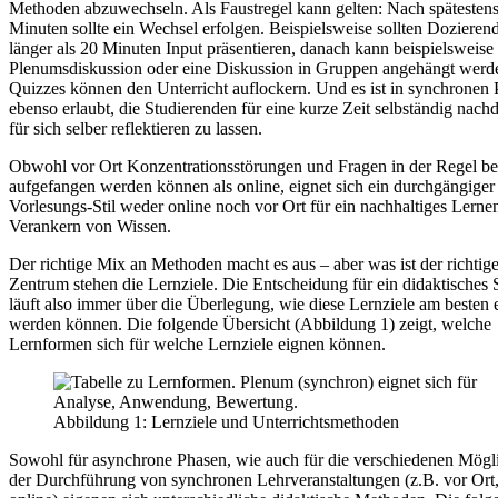
Methoden abzuwechseln. Als Faustregel kann gelten: Nach spätesten
Minuten sollte ein Wechsel erfolgen. Beispielsweise sollten Dozierend
länger als 20 Minuten Input präsentieren, danach kann beispielsweise
Plenumsdiskussion oder eine Diskussion in Gruppen angehängt werd
Quizzes können den Unterricht auflockern. Und es ist in synchronen
ebenso erlaubt, die Studierenden für eine kurze Zeit selbständig nac
für sich selber reflektieren zu lassen.
Obwohl vor Ort Konzentrationsstörungen und Fragen in der Regel be
aufgefangen werden können als online, eignet sich ein durchgängiger
Vorlesungs-Stil weder online noch vor Ort für ein nachhaltiges Lerne
Verankern von Wissen.
Der richtige Mix an Methoden macht es aus – aber was ist der richti
Zentrum stehen die Lernziele. Die Entscheidung für ein didaktisches 
läuft also immer über die Überlegung, wie diese Lernziele am besten e
werden können. Die folgende Übersicht (Abbildung 1) zeigt, welche
Lernformen sich für welche Lernziele eignen können.
Abbildung 1: Lernziele und Unterrichtsmethoden
Sowohl für asynchrone Phasen, wie auch für die verschiedenen Mögl
der Durchführung von synchronen Lehrveranstaltungen (z.B. vor Ort,