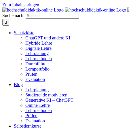
Zum Inhalt springen
Suche nach:
Schatzkiste
ChatGPT und andere KI
Hybride Lehre
Digitale Lehre
Lehrplanung
Lehrmethoden
Durchführen
Lernportfolio
Prüfen
Evaluation
Blog
Lehrplanung
Studierende motivieren
Generative KI – ChatGPT
Online-Lehre
Lehrmethoden
Prüfen
Evaluation
Selbstlernkurse