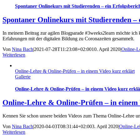
Spontaner Onlinekurs mit Studierenden – ein Erfolgsberic
Spontaner Onlinekurs mit Studierenden – e
In meinem Beitrag zur agilen Blogparade #3weeks2learn möchte ich k
Erfahrungen mit der digitalen Bildung zu Coronazeiten gesammelt.
Von
Nina Bach
|
2021-07-28T11:23:08+02:00
10. April 2020
|
Online-L
Weiterlesen
Online-Lehre & Online-Prüfen – in einem Video kurz erklärt
Gallerie
Online-Lehre & Online-Prüfen – in einem Video kurz erklä
Online-Lehre & Online-Prüfen – in einem 
Kennen Sie schon unsere beiden Videos zum Thema Online-Lehre un
Von
Nina Bach
|
2020-04-03T08:31:44+02:00
3. April 2020
|
Online-Le
Weiterlesen