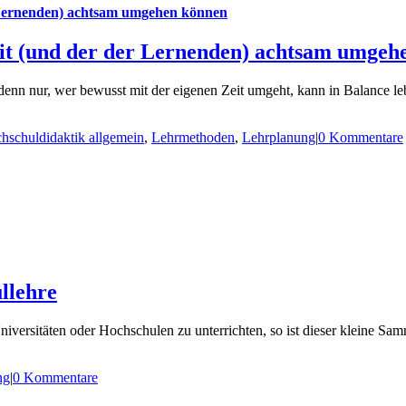
r Lernenden) achtsam umgehen können
eit (und der der Lernenden) achtsam umgeh
denn nur, wer bewusst mit der eigenen Zeit umgeht, kann in Balance le
hschuldidaktik allgemein
,
Lehrmethoden
,
Lehrplanung
|
0 Kommentare
llehre
iversitäten oder Hochschulen zu unterrichten, so ist dieser kleine S
ng
|
0 Kommentare