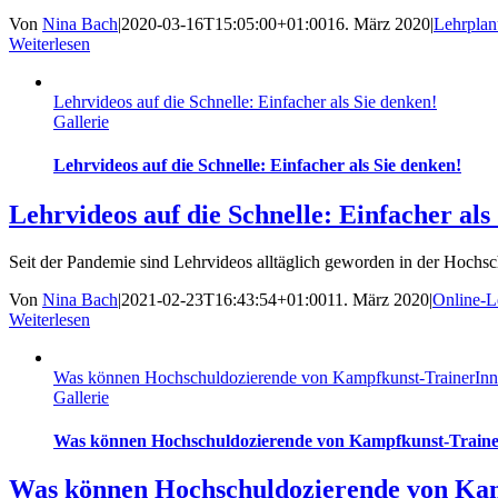
Von
Nina Bach
|
2020-03-16T15:05:00+01:00
16. März 2020
|
Lehrpla
Weiterlesen
Lehrvideos auf die Schnelle: Einfacher als Sie denken!
Gallerie
Lehrvideos auf die Schnelle: Einfacher als Sie denken!
Lehrvideos auf die Schnelle: Einfacher als
Seit der Pandemie sind Lehrvideos alltäglich geworden in der Hochsch
Von
Nina Bach
|
2021-02-23T16:43:54+01:00
11. März 2020
|
Online-L
Weiterlesen
Was können Hochschuldozierende von Kampfkunst-TrainerInn
Gallerie
Was können Hochschuldozierende von Kampfkunst-Traine
Was können Hochschuldozierende von Kam